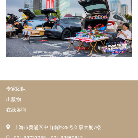
专家团队
出版物
在线咨询
上海市黄浦区中山南路28号久事大厦7楼
021-63737288、021-63850813