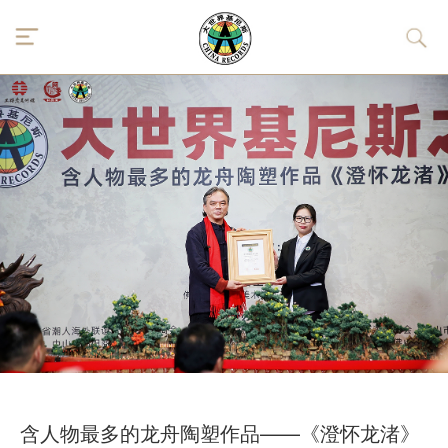
含人物最多的龙舟陶塑作品——《澄怀龙渚》