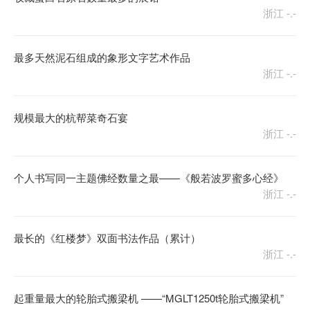
浙江
-.-
最多天然泥石组成的象形文字艺术作品
浙江
-.-
规模最大的杭帮菜奇石宴
浙江
-.-
个人书写同一主题佛经数量之最——《般若波罗蜜多心经》
浙江
-.-
最长的《红楼梦》双面书法作品（累计）
浙江
-.-
起重量最大的轮胎式搬梁机 ——“MGLT1250t轮胎式搬梁机”