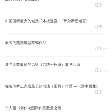
辽宁
-.-
中国面积最大的城堡式木板迷宫 —“萨尔斯堡迷宫”
辽宁
-.-
最高的熊猫造型草编作品
辽宁
-.-
参与人数最多的风筝（含统一标识）放飞活动
辽宁
-.-
在玻璃桥上完成最长的书法（图腾）作品 —《空中巨龙》
辽宁
-.-
个人指书创作龙图腾作品数量之最