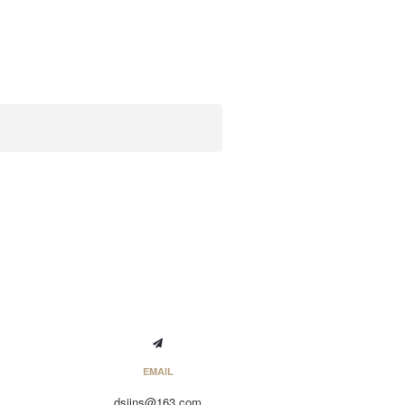
EMAIL
dsjjns@163.com