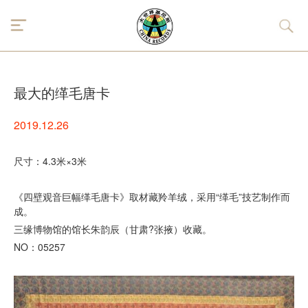
最大的缂毛唐卡
2019.12.26
尺寸：4.3米×3米
《四壁观音巨幅缂毛唐卡》取材藏羚羊绒，采用“缂毛”技艺制作而
成。
三缘博物馆的馆长朱韵辰（甘肃?张掖）收藏。
NO：05257