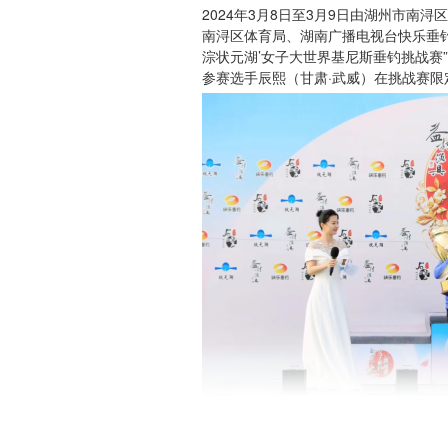
2024年3月8日至3月9日由湖州市南
南浔区体育局、湖南广播电视台快乐垂钓频
淙状元湖’女子大世界基尼斯垂钓挑战赛
参赛选手辰熙（甘肃·武威）在挑战赛限