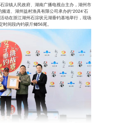
浔区石淙镇人民政府、湖南广播电视台主办，湖州市
道、湖州益村渔具有限公司承办的“2024‘石
”活动在浙江湖州石淙状元湖垂钓基地举行，现场
定时间段内钓获斤鲫56尾。