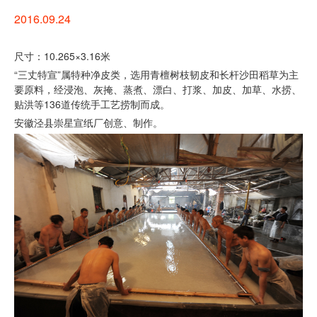
2016.09.24
尺寸：10.265×3.16米
“三丈特宣”属特种净皮类，选用青檀树枝韧皮和长杆沙田稻草为主
要原料，经浸泡、灰掩、蒸煮、漂白、打浆、加皮、加草、水捞、
贴洪等136道传统手工艺捞制而成。
安徽泾县崇星宣纸厂创意、制作。