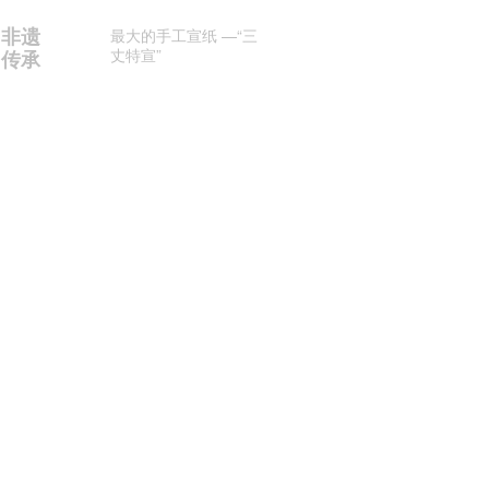
非遗
最大的手工宣纸 —“三
丈特宣”
传承