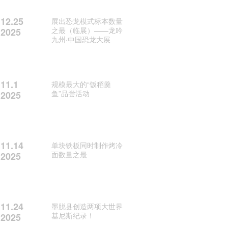
12.25
展出恐龙模式标本数量
之最（临展）——龙吟
2025
九州·中国恐龙大展
11.1
规模最大的“饭稻羹
鱼”品尝活动
2025
11.14
单块铁板同时制作烤冷
面数量之最
2025
11.24
墨脱县创造两项大世界
基尼斯纪录！
2025