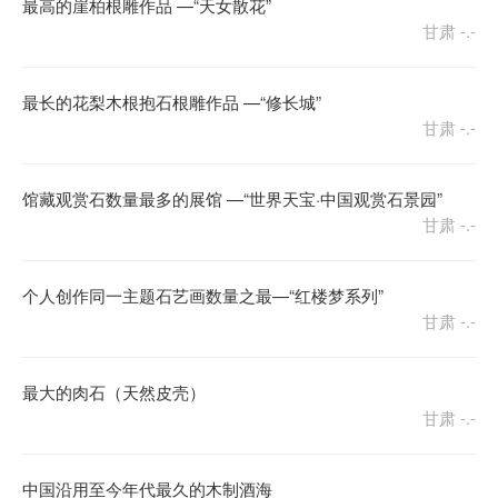
最高的崖柏根雕作品 —“天女散花”
甘肃
-.-
最长的花梨木根抱石根雕作品 —“修长城”
甘肃
-.-
馆藏观赏石数量最多的展馆 —“世界天宝·中国观赏石景园”
甘肃
-.-
个人创作同一主题石艺画数量之最—“红楼梦系列”
甘肃
-.-
最大的肉石（天然皮壳）
甘肃
-.-
中国沿用至今年代最久的木制酒海