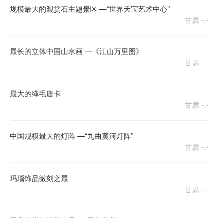
规模最大的观赏石主题景区 —“世界天宝艺术中心”
甘肃
-.-
最长的立体中国山水画 —《江山万里图》
甘肃
-.-
最大的缂毛唐卡
甘肃
-.-
中国规模最大的灯阵 —“九曲黄河灯阵”
甘肃
-.-
玛瑙饰品微刻之最
甘肃
-.-