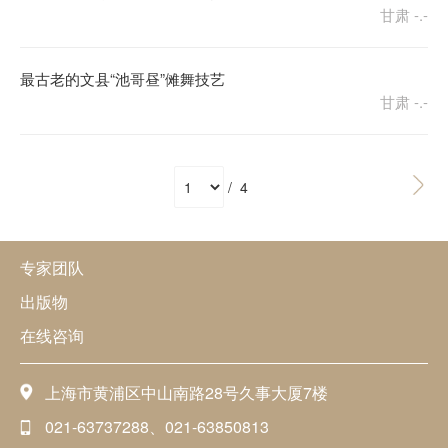
甘肃
-.-
最古老的文县“池哥昼”傩舞技艺
甘肃
-.-
/ 4
专家团队
出版物
在线咨询
上海市黄浦区中山南路28号久事大厦7楼
021-63737288、021-63850813